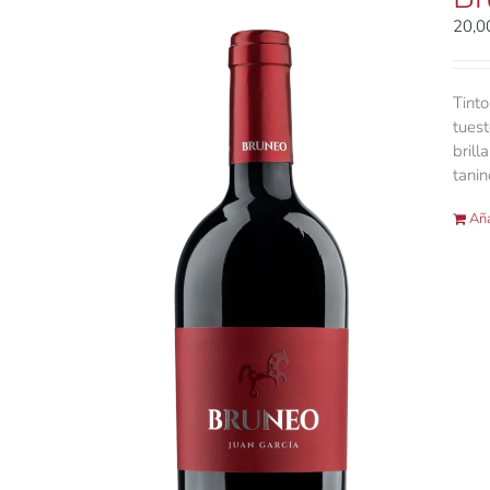
20,
Tinto
tuest
brill
tani
Aña