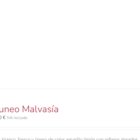
uneo Malvasía
00
€
IVA incluido
 blanco, fresco y ligero de color amarillo limón con reflejos dorados