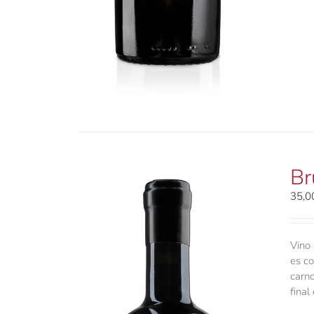
Br
35,
Vino 
es co
carno
final