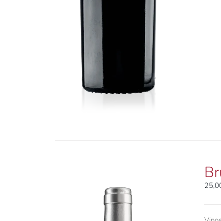
Br
25,
Vinos