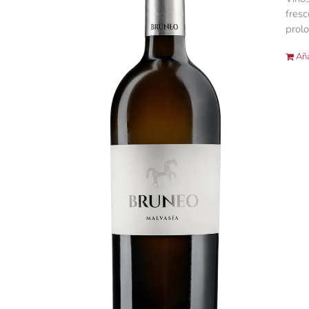
fresc
prol
Aña