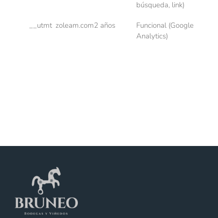
búsqueda, link)
__utmt
zoleam.com
2 años
Funcional (Google
Analytics)