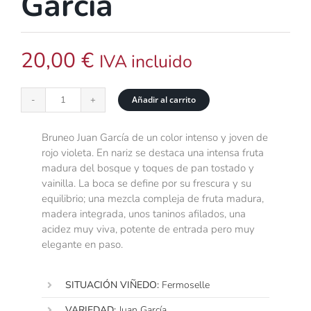
García
20,00
€
IVA incluido
Añadir al carrito
Bruneo
Juan
García
Bruneo Juan García de un color intenso y joven de
cantidad
rojo violeta. En nariz se destaca una intensa fruta
madura del bosque y toques de pan tostado y
vainilla. La boca se define por su frescura y su
equilibrio; una mezcla compleja de fruta madura,
madera integrada, unos taninos afilados, una
acidez muy viva, potente de entrada pero muy
elegante en paso.
SITUACIÓN VIÑEDO:
Fermoselle
VARIEDAD:
Juan García